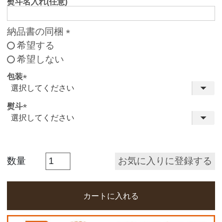
熨斗名入れ(任意)
納品書の同梱
希望する
(
希望しない
必
須
包装
)
(
必
熨斗
須
(
)
必
須
お気に入りに登録する
)
カートに入れる