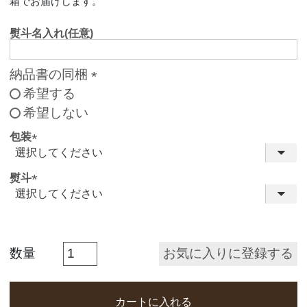
箱でお届けします。
熨斗名入れ(任意)
納品書の同梱
希望する
(
希望しない
必
須
包装
)
(
必
熨斗
須
(
)
必
須
お気に入りに登録する
)
カートに入れる