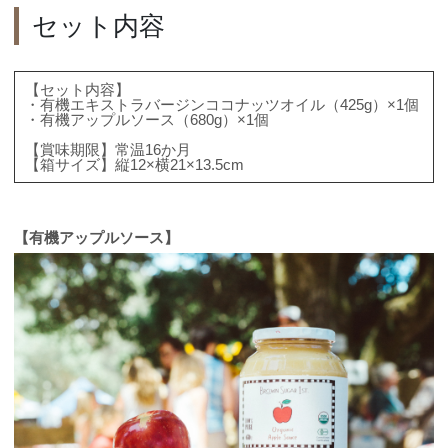
セット内容
【セット内容】
・有機エキストラバージンココナッツオイル（425g）×1個
・有機アップルソース（680g）×1個
【賞味期限】常温16か月
【箱サイズ】縦12×横21×13.5cm
【有機アップルソース】