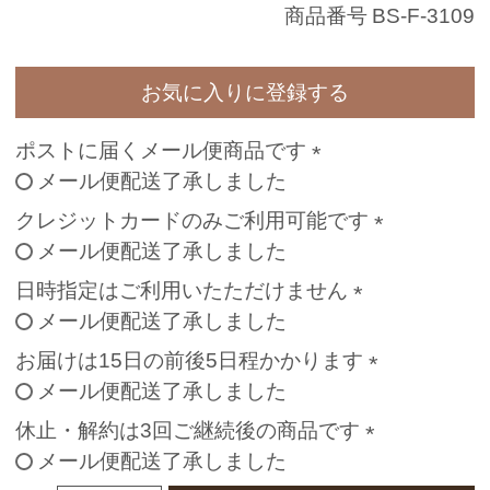
商品番号
BS-F-3109
お気に入りに登録する
ポストに届くメール便商品です
メール便配送了承しました
(
必
クレジットカードのみご利用可能です
須
メール便配送了承しました
(
)
必
日時指定はご利用いたただけません
須
メール便配送了承しました
(
)
必
お届けは15日の前後5日程かかります
須
メール便配送了承しました
(
)
必
休止・解約は3回ご継続後の商品です
須
メール便配送了承しました
(
)