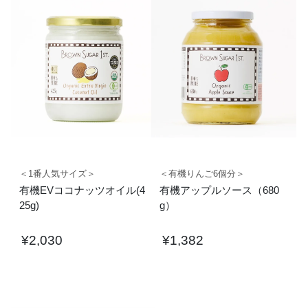
＜1番人気サイズ＞
＜有機りんご6個分＞
有機EVココナッツオイル(4
有機アップルソース（680
25g)
g）
¥
2,030
¥
1,382