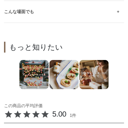
こんな場面でも
〇ヨガ・トレーニングなどのスポーツ前後の罪悪感のないエネ
ルギー補給。
〇ファスティングやデトックス後の回復食としても。
〇食欲がない時、体調が優れない時にも無理なく食べれて大活
もっと知りたい
躍♪一番お声をいただく活用法です。
5.00
1