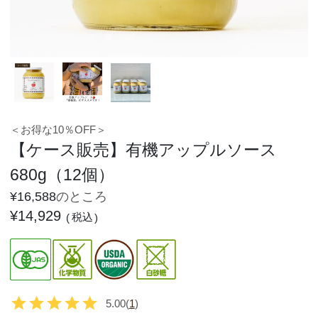
＜お得な10％OFF＞
【ケース販売】有機アップルソース
680g（12個）
¥
16,588
のところ
¥
14,929
税込
5.00
(
1
)