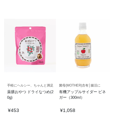
手軽にヘルシー、ちゃんと満足
菌母(MOTHER)含有│腸活に
薬膳おやつ ドライなつめ(2
有機アップルサイダー ビネ
0g)
ガー（300ml）
¥
453
¥
1,058