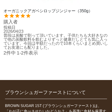
オーガニックアガベシロップジンジャー（350g）
購入者
投稿日
2026/04/23
普段は炭酸で割って頂いています。子供たちも大好きなの
で他の炭酸飲料を飲むよりずっと健康だしとても気に入っ
ています。今回は半額だったので10本くらいまとめ買いし
てお友達にも配りました。
2
件中
1
-
2
件表示
ブラウンシュガーファーストについて
BROWN SUGAR 1ST (ブラウンシュガーファースト)は、
「わが子に食べさせたいかどうか？」を基準に食材を厳選す